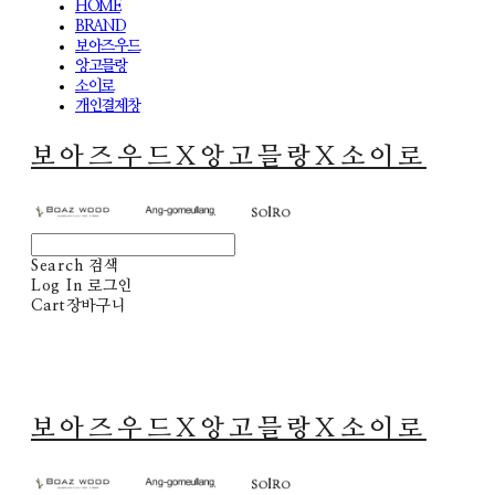
HOME
BRAND
보아즈우드
앙고믈랑
소이로
개인결제창
보아즈우드X앙고믈랑X소이로
Search
검색
Log In
로그인
Cart
장바구니
보아즈우드X앙고믈랑X소이로