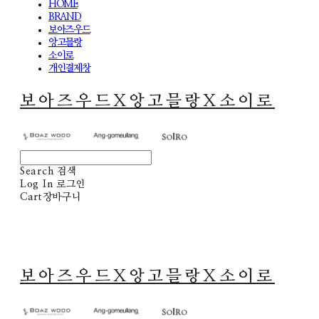
HOME
BRAND
보아즈우드
앙고믈랑
소이로
개인결제창
보아즈우드X앙고믈랑X소이로
Search
검색
Log In
로그인
Cart
장바구니
보아즈우드X앙고믈랑X소이로