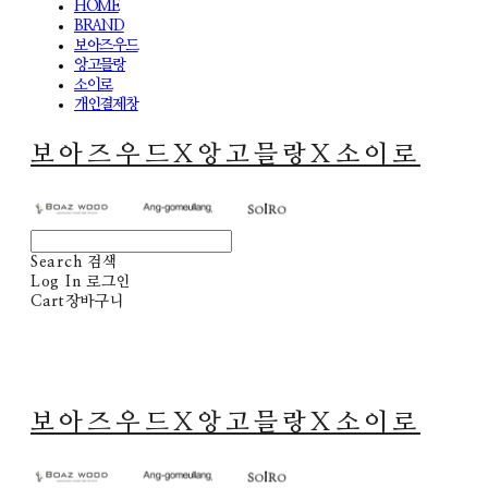
HOME
BRAND
보아즈우드
앙고믈랑
소이로
개인결제창
보아즈우드X앙고믈랑X소이로
Search
검색
Log In
로그인
Cart
장바구니
보아즈우드X앙고믈랑X소이로