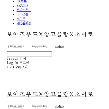
HOME
BRAND
보아즈우드
앙고믈랑
소이로
개인결제창
보아즈우드X앙고믈랑X소이로
Search
검색
Log In
로그인
Cart
장바구니
보아즈우드X앙고믈랑X소이로